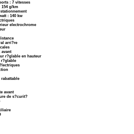
orts : 7 vitesses
: 154 g/km
u stationnement
watt : 140 kw
ectriques
erieur electrochrome
eur
distance
al arri?re
cales
x avant
ur r?glable en hauteur
 r?glable
 ?lectriques
ction
 rabattable
te avant
ture de s?curit?
e
iliaire
D