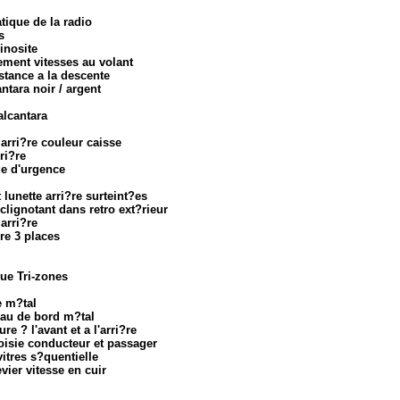
ique de la radio
s
inosite
ement vitesses au volant
stance a la descente
ntara noir / argent
 alcantara
 arri?re couleur caisse
ri?re
ge d'urgence
t lunette arri?re surteint?es
clignotant dans retro ext?rieur
arri?re
?re 3 places
ue Tri-zones
e m?tal
leau de bord m?tal
re ? l'avant et a l'arri?re
toisie conducteur et passager
vitres s?quentielle
ier vitesse en cuir