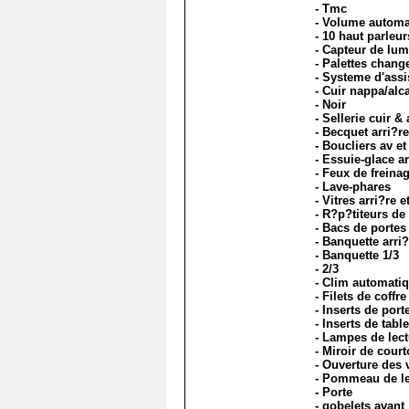
- Tmc
- Volume automat
- 10 haut parleur
- Capteur de lum
- Palettes chang
- Systeme d'assi
- Cuir nappa/alca
- Noir
- Sellerie cuir &
- Becquet arri?re
- Boucliers av et
- Essuie-glace ar
- Feux de freina
- Lave-phares
- Vitres arri?re e
- R?p?titeurs de 
- Bacs de portes 
- Banquette arri
- Banquette 1/3
- 2/3
- Clim automatiq
- Filets de coffre
- Inserts de port
- Inserts de tab
- Lampes de lectu
- Miroir de cour
- Ouverture des 
- Pommeau de lev
- Porte
- gobelets avant