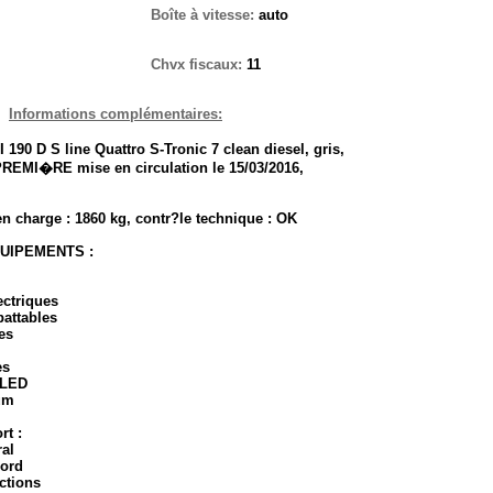
Boîte à vitesse:
auto
Chvx fiscaux:
11
Informations complémentaires:
 190 D S line Quattro S-Tronic 7 clean diesel, gris,
 PREMI�RE mise en circulation le 15/03/2016,
en charge : 1860 kg, contr?le technique : OK
UIPEMENTS :
ectriques
battables
?es
es
 LED
um
rt :
ral
bord
nctions