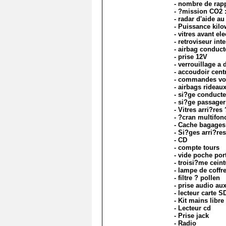
- nombre de rapp
- ?mission CO2 
- radar d'aide a
- Puissance kilo
- vitres avant el
- retroviseur int
- airbag conduct
- prise 12V
- verrouillage a 
- accoudoir centr
- commandes vo
- airbags rideau
- si?ge conducte
- si?ge passager
- Vitres arri?res
- ?cran multifon
- Cache bagages
- Si?ges arri?res
- CD
- compte tours
- vide poche por
- troisi?me cein
- lampe de coffr
- filtre ? pollen
- prise audio aux
- lecteur carte S
- Kit mains libre
- Lecteur cd
- Prise jack
- Radio