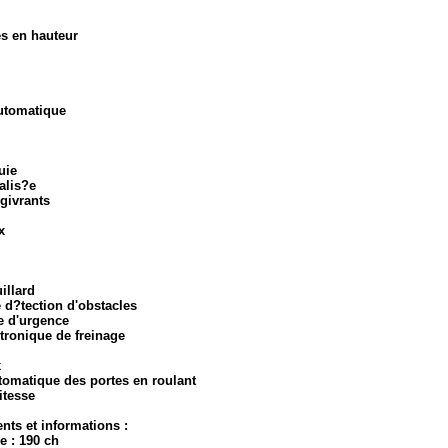
es en hauteur
automatique
uie
alis?e
?givrants
x
illard
e d?tection d'obstacles
ge d'urgence
ctronique de freinage
x
utomatique des portes en roulant
itesse
ts et informations :
e : 190 ch