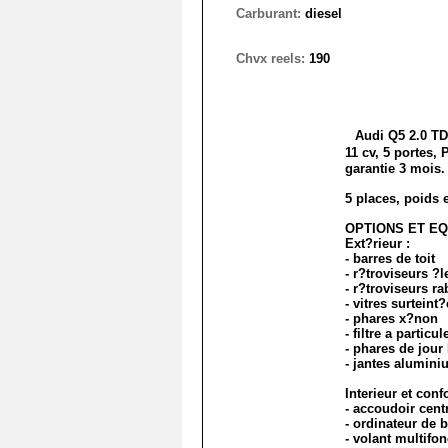
Carburant:
diesel
Chvx reels:
190
Audi Q5 2.0 TDI
11 cv, 5 portes,
garantie 3 mois.
5 places, poids 
OPTIONS ET EQ
Ext?rieur :
- barres de toit
- r?troviseurs ?l
- r?troviseurs ra
- vitres surteint
- phares x?non
- filtre a particul
- phares de jour
- jantes alumini
Interieur et confo
- accoudoir cent
- ordinateur de 
- volant multifo